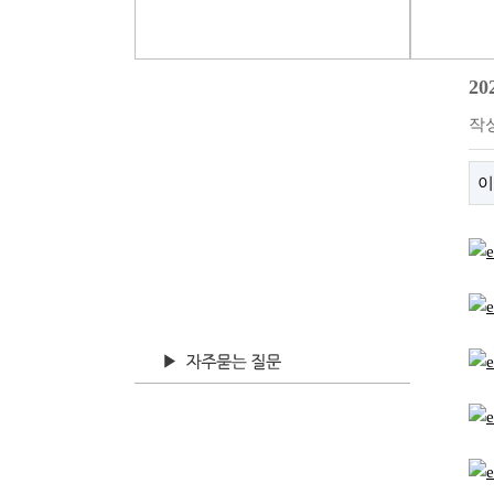
2
작
이