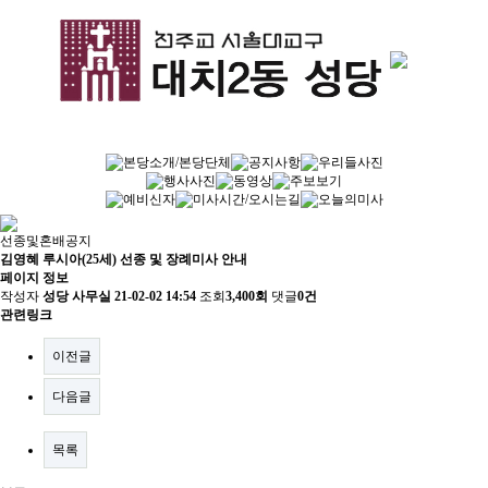
선종및혼배공지
김영혜 루시아(25세) 선종 및 장례미사 안내
페이지 정보
작성자
성당 사무실
21-02-02 14:54
조회
3,400회
댓글
0건
관련링크
이전글
다음글
목록