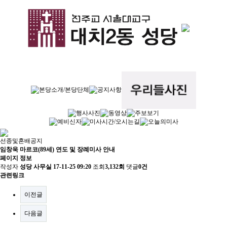
선종및혼배공지
임창욱 마르코(89세) 연도 및 장례미사 안내
페이지 정보
작성자
성당 사무실
17-11-25 09:20
조회
3,132회
댓글
0건
관련링크
이전글
다음글