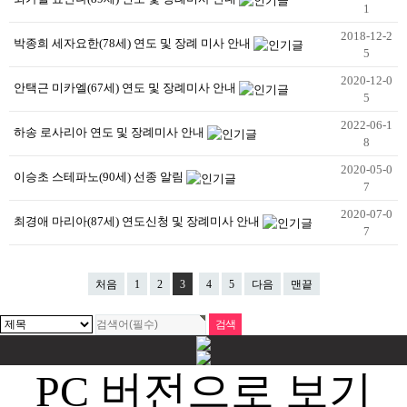
1
2018-12-2
박종희 세자요한(78세) 연도 및 장례 미사 안내
5
2020-12-0
안택근 미카엘(67세) 연도 및 장례미사 안내
5
2022-06-1
하송 로사리아 연도 및 장례미사 안내
8
2020-05-0
이승초 스테파노(90세) 선종 알림
7
2020-07-0
최경애 마리아(87세) 연도신청 및 장례미사 안내
7
처음
1
2
3
4
5
다음
맨끝
PC 버전으로 보기